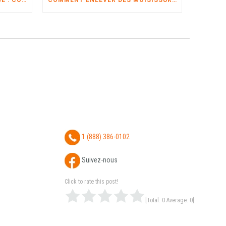
CAPTURE D’ANIMAUX SAUVAGE : COMMENT CELA SE DÉROULE?
COMMENT ENLEVER DES MOISISSURES?
1 (888) 386-0102
Suivez-nous
Click to rate this post!
[Total:
0
Average:
0
]