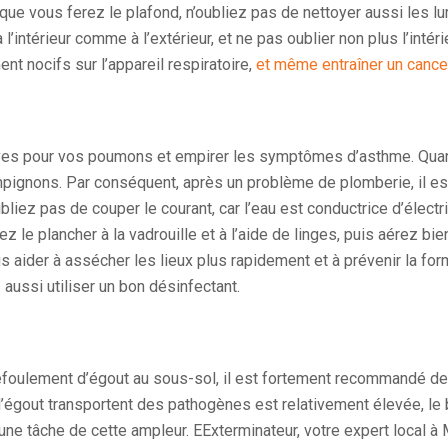
ue vous ferez le plafond, n’oubliez pas de nettoyer aussi les lum
 l’intérieur comme à l’extérieur, et ne pas oublier non plus l’intér
nt nocifs sur l’appareil respiratoire,
et même entraîner un canc
ives pour vos poumons et empirer les symptômes d’asthme. Quand
pignons. Par conséquent, après un problème de plomberie, il est 
liez pas de couper le courant, car l’eau est conductrice d’électri
z le plancher à la vadrouille et à l’aide de linges, puis aérez bien
s aider à assécher les lieux plus rapidement et à prévenir la f
 aussi utiliser un bon désinfectant.
efoulement d’égout au sous-sol, il est fortement recommandé de 
d’égout transportent des pathogènes est relativement élevée, l
ne tâche de cette ampleur. EExterminateur, votre expert local à