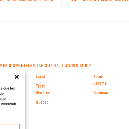
COMMENT SE DÉBARRASSER DES RATS ?
ES DISPONIBLES 24H SUR 24, 7 JOURS SUR 7
Laval
Saint-
Jérôme
Trois-
es que les
Rivières
Gatineau
 de
que le
Québec
s consentir